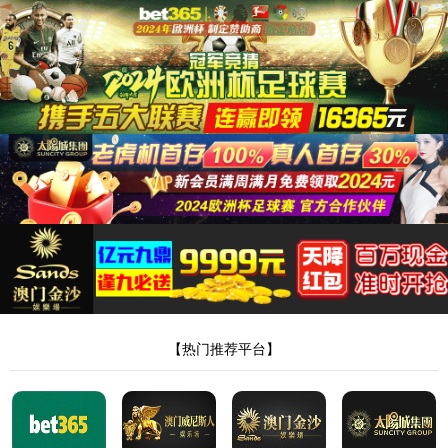
betway西汉姆联官方官网
位置：
首页
>
betway西汉姆联官方官网事业
生态环保
新材料
能源贸易
股权投资
新能源