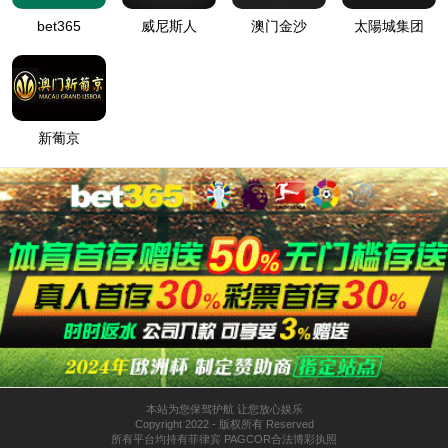
天津betway西汉姆联官方官网环保有限公司
022-
58793106
天津betway西汉姆联官方官网环保公司是我国较早从事垃圾焚烧发
电的企业之一，成立于2001年11月，是由（上市公司）BETWAY·
必威西汉姆联(中文)官方网站-West Ham United投资设立的专业性
环保企业，注册资本金8亿元，已形成了以垃圾发电为主导，业务范
围涉及垃圾处理、污水处理、新能源开发、高新科技研发等环保领
域的产业化格局。