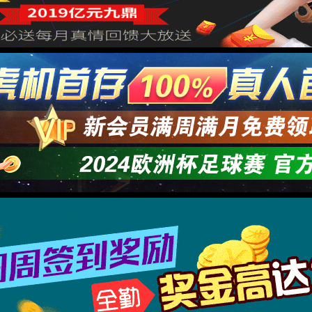
报告
咨询问答
ay西汉姆联官方官网股份有限公司对外担保管理制度修订对照
ay西汉姆联官方官网股份有限公司董事会战略委员会实施细
ay西汉姆联官方官网股份有限公司董事会提名委员会实施细