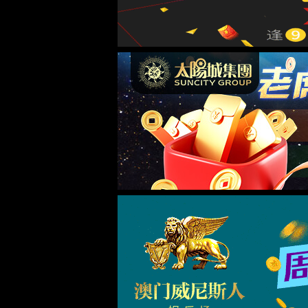
位置：
首页
>
投资者关系
公司治理
股市行情
公司公告
定期
betway西汉姆联官方官网股份：天津betw
betway西汉姆联官方官网股份：天津betw
betway西汉姆联官方官网股份：天津betw