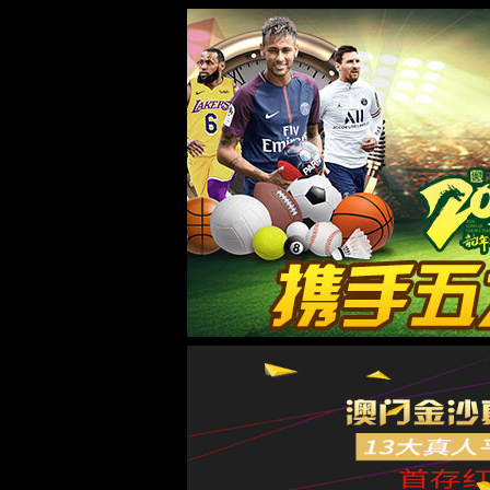
欢迎进入，BETWAY·必威西汉姆联(中文)官方网站-Wes
betway西汉姆联官方官网
首页
betway西汉姆联官方官网
betway西汉姆联
联系方式