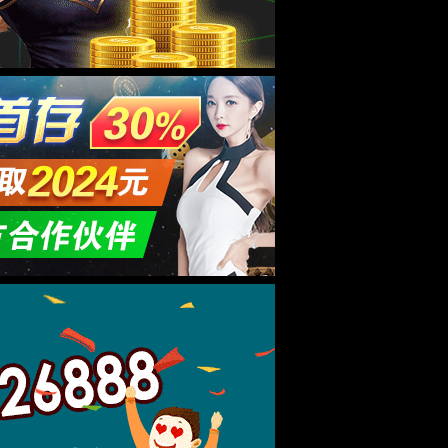
表
2022-10-19
则修订对照表
2022-10-19
则修订对照表
2022-10-19