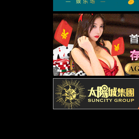
betway西汉姆联官方官网股份：天津betw
betway西汉姆联官方官网股份股东大会议事规则
天津betway西汉姆联官方官网股份有限公司章程
betway西汉姆联
betway西汉姆联
党群动态
betwa
党群动态
官方官网
官方官网动态
官方官网