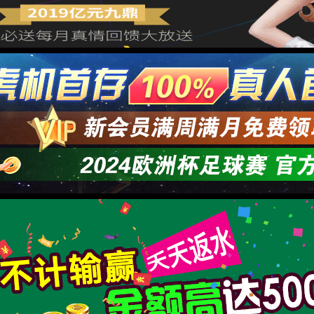
报告
咨询问答
2021年度企业社会责任报告
发布时间：2022-04-26
【返回列表】