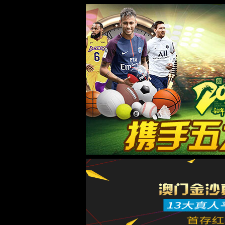
欢迎进入，BETWAY·必威西汉姆联(中文)官方网站-Wes
betway西汉姆联官方官网
首页
betway西汉姆联官方官网
betway西汉姆联
联系方式