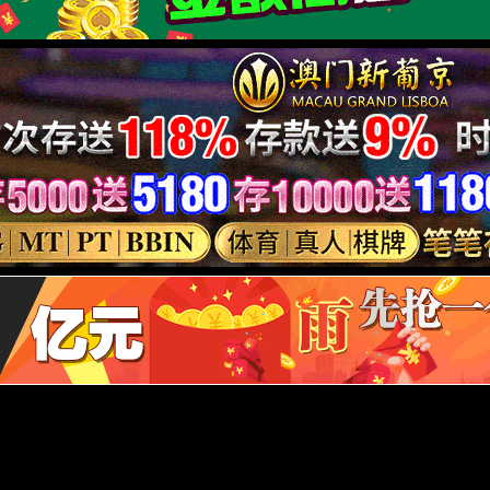
y西汉姆联
投资者关系
社会责任
betway西汉姆联
联系
公司治理
社会责任
联系
事业
官方官网人才
股市行情
投诉
人才策略
公司公告
纪检
校园招聘
定期报告
社会招聘
咨询问答