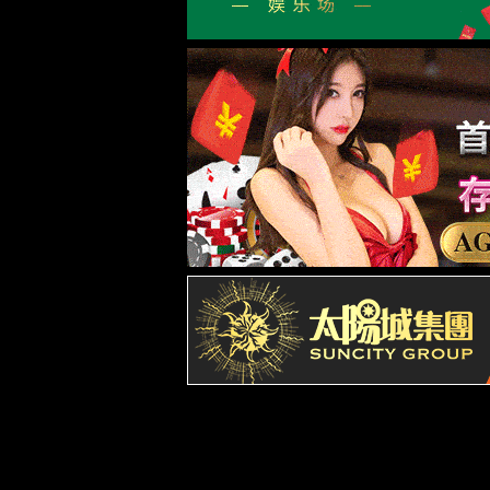
【上一篇】2022年度企业社会责任报告
【下一篇】2020年度企业社会责任报告
betway西汉姆联
betway西汉姆联
党群动态
betwa
党群动态
官方官网
官方官网动态
官方官网
公司简介
betway西汉姆联官
生态环保
企业文化
方官网新闻
新材料
管理团队
能源贸易
企业荣誉
股权投资
组织架构
新能源