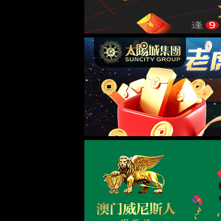
位置：
首页
>
投资者关系
公司治理
股市行情
公司公告
定期
betway西汉姆联官方官网股份：2021年度企业社会责任报告.PDF