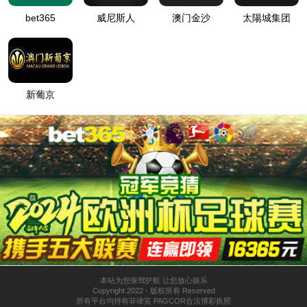
天津市国资委韩燕燕副主任到betway西汉姆联官方官网股
份所属betway西汉姆联官方官网环保双港厂党支部讲党课
并现场调研
2019-07-09