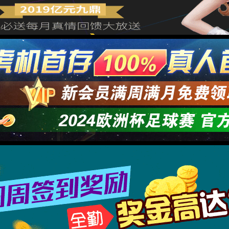
404
真是抱歉哦，找不到页
返回上一页
返