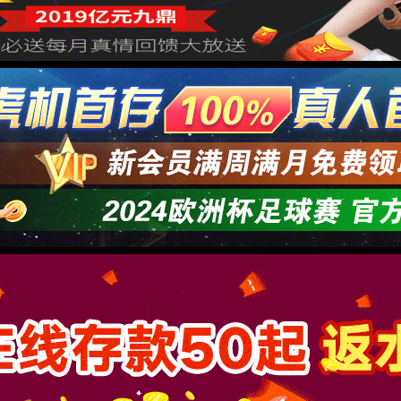
betw
14
2026-07
betwa
协同育人
拒绝非法
陈敏尔张工
控股有关
“5·15
作会议暨十一届十三次职工代表大
控股股东重磅增
新闻
一图读懂2
议暨十一届十三次职工代表大会，全
12月30日，公司控股股
开局奏响强音
境、社会
betwa
西汉姆联官方官网环保增