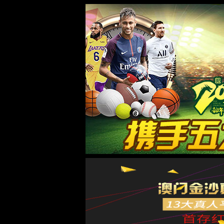
欢迎进入，BETWAY·必威西汉姆联(中文)官方网站-Wes
betway西汉姆联官方官网
首页
betway西汉姆联官方官网
betway西汉姆联
联系方式