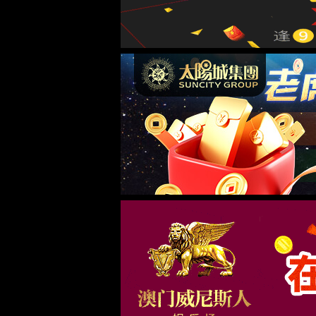
betway西汉姆联官方官网股份召开2026年工
新闻
2月24日，betway西汉姆联官方官网股份召开2026年工作会
会
面总结2025年各项工作成果，系统部署2026年重点任务。