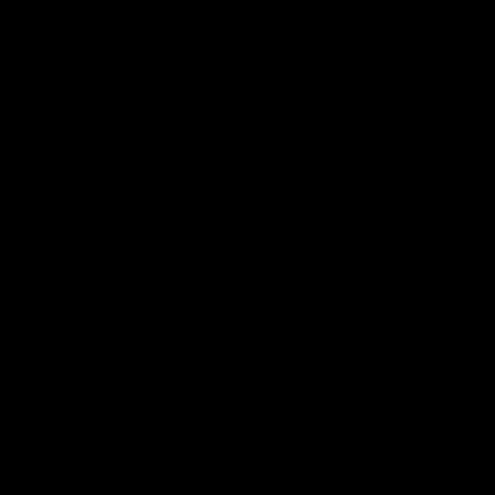
股权投资
诚信 · 专业 · 唯实 · 人本 · 创新