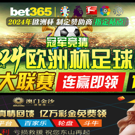
t Ham United！
官方官网动态
党群动态
betway西汉姆联官方官网事业
TEDA
向新敏行